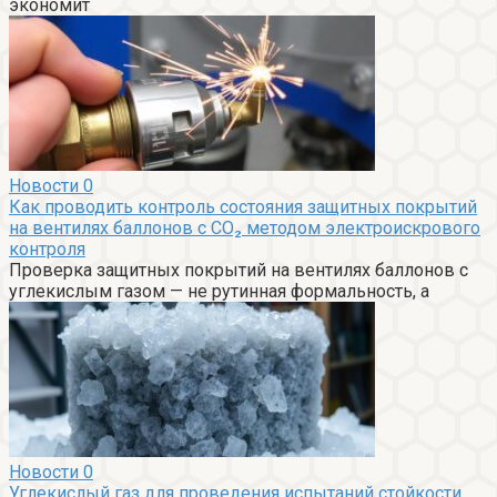
экономит
Новости
0
Как проводить контроль состояния защитных покрытий
на вентилях баллонов с CO₂ методом электроискрового
контроля
Проверка защитных покрытий на вентилях баллонов с
углекислым газом — не рутинная формальность, а
Новости
0
Углекислый газ для проведения испытаний стойкости