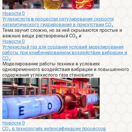
Новости
0
Углекислота в процессах регулирования скорости
каталитического гидрирования в присутствии CO₂
Тема звучит сложно, но за ней скрываются простые и
важные вещи: растворённый CO₂ и
Новости
0
Углекислый газ для создания условий моделирования
работы при комбинированном воздействии вибрации и
CO₂
Моделирование работы техники в условиях
одновременного воздействия вибрации и повышенного
содержания углекислого газа становится
Новости
0
CO₂ в технологиях интенсификации процессов