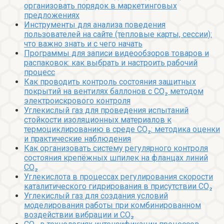
организовать порядок в маркетинговых
предложениях
Инструменты для анализа поведения
пользователей на сайте (тепловые карты, сессии):
что важно знать и с чего начать
Программы для записи видеообзоров товаров и
распаковок: как выбрать и настроить рабочий
процесс
Как проводить контроль состояния защитных
покрытий на вентилях баллонов с CO₂ методом
электроискрового контроля
Углекислый газ для проведения испытаний
стойкости изоляционных материалов к
термоциклированию в среде CO₂: методика оценки
и практические наблюдения
Как организовать систему регулярного контроля
состояния крепёжных шпилек на фланцах линий
CO₂
Углекислота в процессах регулирования скорости
каталитического гидрирования в присутствии CO₂
Углекислый газ для создания условий
моделирования работы при комбинированном
воздействии вибрации и CO₂