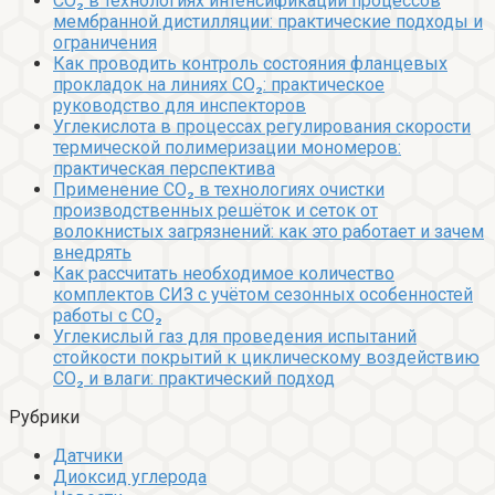
CO₂ в технологиях интенсификации процессов
мембранной дистилляции: практические подходы и
ограничения
Как проводить контроль состояния фланцевых
прокладок на линиях CO₂: практическое
руководство для инспекторов
Углекислота в процессах регулирования скорости
термической полимеризации мономеров:
практическая перспектива
Применение CO₂ в технологиях очистки
производственных решёток и сеток от
волокнистых загрязнений: как это работает и зачем
внедрять
Как рассчитать необходимое количество
комплектов СИЗ с учётом сезонных особенностей
работы с CO₂
Углекислый газ для проведения испытаний
стойкости покрытий к циклическому воздействию
CO₂ и влаги: практический подход
Рубрики
Датчики
Диоксид углерода