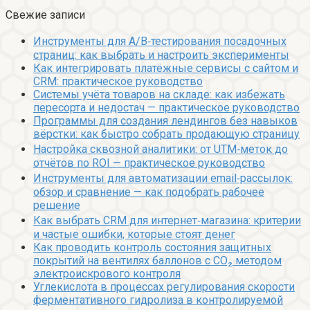
Свежие записи
Инструменты для A/B‑тестирования посадочных
страниц: как выбрать и настроить эксперименты
Как интегрировать платёжные сервисы с сайтом и
CRM: практическое руководство
Системы учёта товаров на складе: как избежать
пересорта и недостач — практическое руководство
Программы для создания лендингов без навыков
вёрстки: как быстро собрать продающую страницу
Настройка сквозной аналитики: от UTM‑меток до
отчётов по ROI — практическое руководство
Инструменты для автоматизации email‑рассылок:
обзор и сравнение — как подобрать рабочее
решение
Как выбрать CRM для интернет‑магазина: критерии
и частые ошибки, которые стоят денег
Как проводить контроль состояния защитных
покрытий на вентилях баллонов с CO₂ методом
электроискрового контроля
Углекислота в процессах регулирования скорости
ферментативного гидролиза в контролируемой