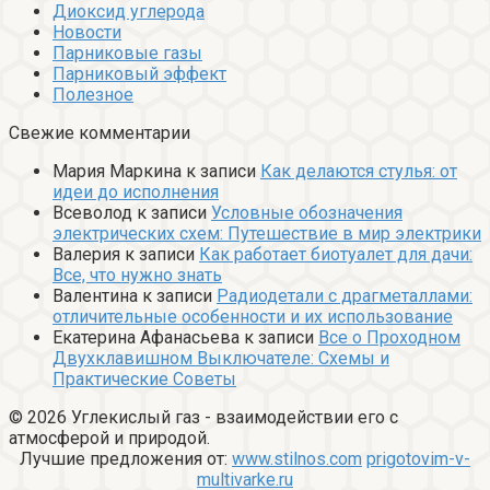
Диоксид углерода
Новости
Парниковые газы
Парниковый эффект
Полезное
Свежие комментарии
Мария Маркина
к записи
Как делаются стулья: от
идеи до исполнения
Всеволод
к записи
Условные обозначения
электрических схем: Путешествие в мир электрики
Валерия
к записи
Как работает биотуалет для дачи:
Все, что нужно знать
Валентина
к записи
Радиодетали с драгметаллами:
отличительные особенности и их использование
Екатерина Афанасьева
к записи
Все о Проходном
Двухклавишном Выключателе: Схемы и
Практические Советы
© 2026 Углекислый газ - взаимодействии его с
атмосферой и природой.
Лучшие предложения от:
www.stilnos.com
prigotovim-v-
multivarke.ru