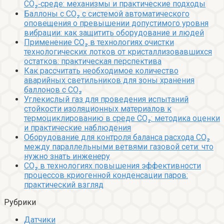
CO₂‑среде: механизмы и практические подходы
Баллоны с CO₂ с системой автоматического
оповещения о превышении допустимого уровня
вибрации: как защитить оборудование и людей
Применение CO₂ в технологиях очистки
технологических лотков от кристаллизовавшихся
остатков: практическая перспектива
Как рассчитать необходимое количество
аварийных светильников для зоны хранения
баллонов с CO₂
Углекислый газ для проведения испытаний
стойкости изоляционных материалов к
термоциклированию в среде CO₂: методика оценки
и практические наблюдения
Оборудование для контроля баланса расхода CO₂
между параллельными ветвями газовой сети: что
нужно знать инженеру
CO₂ в технологиях повышения эффективности
процессов криогенной конденсации паров:
практический взгляд
Рубрики
Датчики