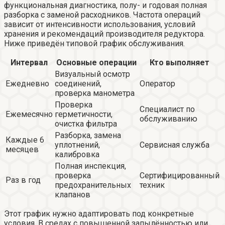
функциональная диагностика, полу- и годовая полная
разборка с заменой расходников. Частота операций
зависит от интенсивности использования, условий
хранения и рекомендаций производителя редуктора.
Ниже приведён типовой график обслуживания.
Интервал
Основные операции
Кто выполняет
Визуальный осмотр
Ежедневно
соединений,
Оператор
проверка манометра
Проверка
Специалист по
Ежемесячно
герметичности,
обслуживанию
очистка фильтра
Разборка, замена
Каждые 6
уплотнений,
Сервисная служба
месяцев
калибровка
Полная инспекция,
проверка
Сертифицированный
Раз в год
предохранительных
техник
клапанов
Этот график нужно адаптировать под конкретные
условия. В средах с повышенной запылённостью или