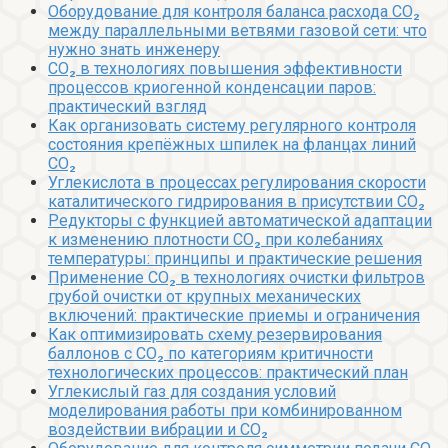
Оборудование для контроля баланса расхода CO₂
между параллельными ветвями газовой сети: что
нужно знать инженеру
CO₂ в технологиях повышения эффективности
процессов криогенной конденсации паров:
практический взгляд
Как организовать систему регулярного контроля
состояния крепёжных шпилек на фланцах линий
CO₂
Углекислота в процессах регулирования скорости
каталитического гидрирования в присутствии CO₂
Редукторы с функцией автоматической адаптации
к изменению плотности CO₂ при колебаниях
температуры: принципы и практические решения
Применение CO₂ в технологиях очистки фильтров
грубой очистки от крупных механических
включений: практические приемы и ограничения
Как оптимизировать схему резервирования
баллонов с CO₂ по категориям критичности
технологических процессов: практический план
Углекислый газ для создания условий
моделирования работы при комбинированном
воздействии вибрации и CO₂