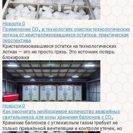
Новости
0
Применение CO₂ в технологиях очистки технологических
лотков от кристаллизовавшихся остатков: практическая
перспектива
Кристаллизовавшиеся остатки на технологических
лотках — это не просто грязь. Это источник потерь:
блокировка
Новости
0
Как рассчитать необходимое количество аварийных
светильников для зоны хранения баллонов с CO₂
Хранение баллонов с углекислым газом требует не
только правильной вентиляции и контроля утечек, но