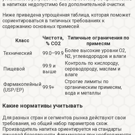
в напитках недопустимо без дополнительной очистки.
Ниже приведена упрощённая таблица, которая поможет
сориентироваться в типичных требованиях к
содержанию основных примесей.
Чистота,
Типичные ограничения по
Класс
% CO2
примесям
Более высокие уровни O2,
Технический
99.0–99.9
N2, углеводородов и влаги
Контроль по кислороду,
99.9 и
Пищевой
сероводороду, маслам и
выше
влаге
Строгие лимиты по
Фармакопейный
99.9+
органическим примесям,
(USP/EP)
вода и металлы
Какие нормативы учитывать
Для разных стран и сегментов рынка действуют свои
требования, но общий набор параметров схож.
Производитель напитка ориентируется на стандарты
пищевой безопасности, фармакопеи при необходимости