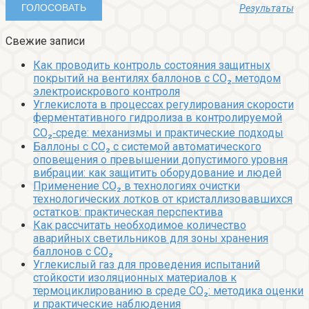
Результаты
Свежие записи
Как проводить контроль состояния защитных
покрытий на вентилях баллонов с CO₂ методом
электроискрового контроля
Углекислота в процессах регулирования скорости
ферментативного гидролиза в контролируемой
CO₂‑среде: механизмы и практические подходы
Баллоны с CO₂ с системой автоматического
оповещения о превышении допустимого уровня
вибрации: как защитить оборудование и людей
Применение CO₂ в технологиях очистки
технологических лотков от кристаллизовавшихся
остатков: практическая перспектива
Как рассчитать необходимое количество
аварийных светильников для зоны хранения
баллонов с CO₂
Углекислый газ для проведения испытаний
стойкости изоляционных материалов к
термоциклированию в среде CO₂: методика оценки
и практические наблюдения