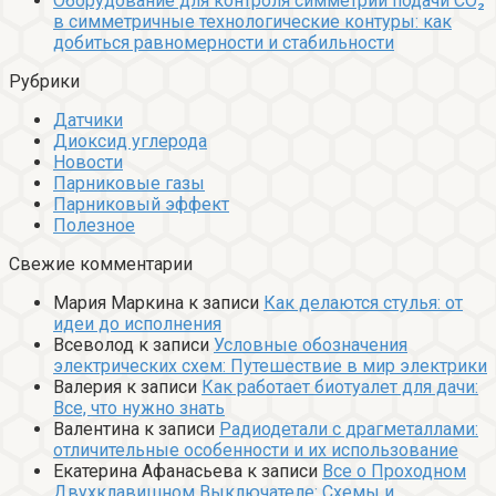
Оборудование для контроля симметрии подачи CO₂
в симметричные технологические контуры: как
добиться равномерности и стабильности
Рубрики
Датчики
Диоксид углерода
Новости
Парниковые газы
Парниковый эффект
Полезное
Свежие комментарии
Мария Маркина
к записи
Как делаются стулья: от
идеи до исполнения
Всеволод
к записи
Условные обозначения
электрических схем: Путешествие в мир электрики
Валерия
к записи
Как работает биотуалет для дачи:
Все, что нужно знать
Валентина
к записи
Радиодетали с драгметаллами:
отличительные особенности и их использование
Екатерина Афанасьева
к записи
Все о Проходном
Двухклавишном Выключателе: Схемы и