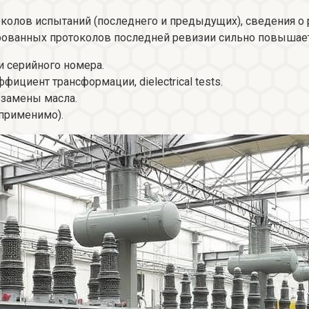
околов испытаний (последнего и предыдущих), сведения о р
рованных протоколов последней ревизии сильно повышает 
и серийного номера.
ициент трансформации, dielectrical tests.
 замены масла.
 применимо).