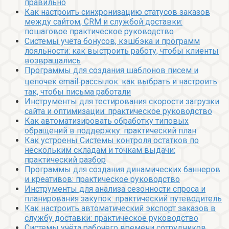
правильно
Как настроить синхронизацию статусов заказов
между сайтом, CRM и службой доставки:
пошаговое практическое руководство
Системы учёта бонусов, кэшбэка и программ
лояльности: как выстроить работу, чтобы клиенты
возвращались
Программы для создания шаблонов писем и
цепочек email‑рассылок: как выбрать и настроить
так, чтобы письма работали
Инструменты для тестирования скорости загрузки
сайта и оптимизации: практическое руководство
Как автоматизировать обработку типовых
обращений в поддержку: практический план
Как устроены Системы контроля остатков по
нескольким складам и точкам выдачи:
практический разбор
Программы для создания динамических баннеров
и креативов: практическое руководство
Инструменты для анализа сезонности спроса и
планирования закупок: практический путеводитель
Как настроить автоматический экспорт заказов в
службу доставки: практическое руководство
Системы учёта рабочего времени сотрудников