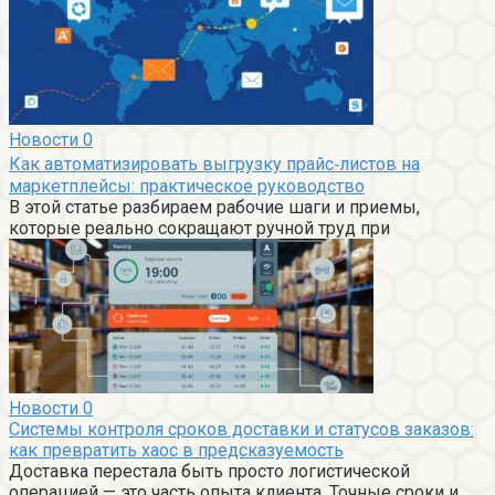
Новости
0
Как автоматизировать выгрузку прайс‑листов на
маркетплейсы: практическое руководство
В этой статье разбираем рабочие шаги и приемы,
которые реально сокращают ручной труд при
Новости
0
Системы контроля сроков доставки и статусов заказов:
как превратить хаос в предсказуемость
Доставка перестала быть просто логистической
операцией — это часть опыта клиента. Точные сроки и