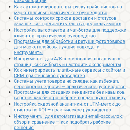
рекомендации
Как автоматизировать выгрузку прайс‑листов на
маркетплейсы: практическое руководство
Системы контроля сроков доставки и статусов
заказов: как превратить хаос в предсказуемость
Настройка автоответов и чат‑ботов для поддержки
клиентов: практическое руководство
Программы для обработки и ретуши фото товаров
для маркетплейсов: лучшие подходы и
инструменты
Инструменты для A/B‑тестирования посадочных
страниц: как выбрать и настроить эксперименты
Как интегрировать платёжные сервисы с сайтом и
CRM: практическое руководство
Системы учёта товаров на складе: как избежать
пересорта и недостач — практическое руководство
Программы для создания лендингов без навыков
вёрстки: как быстро собрать продающую страницу
Настройка сквозной аналитики: от UTM‑меток до
отчётов по ROI — практическое руководство
Инструменты для автоматизации email‑рассылок:
обзор и сравнение — как подобрать рабочее
решение