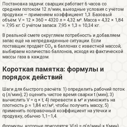
Постановка задачи: сварщик работает 6 часов со
средним потоком 12 л/мин, выездные условия с учётом
продувки — применяем коэффициент 1,3. Базовый
объём: V = 12 × 360 = 4320 л = 4,32 м³. Масса ≈ 4,32 × 1,84
≈ 7,95 кг. С учётом запаса: 7,95 × 1,3 ≈ 10,34 кг.
В реальной смете округляем потребность и добавляем
запас ещё на непредвиденные ситуации. Если
поставщик продаёт CO₂ в баллонах с известной массой,
выбираем количество баллонов, исходя из фактической
массы газа в каждом.
Короткая памятка: формулы и
порядок действий
Шаги для быстрого расчёта: 1) определить рабочий поток
q (л/мин); 2) оценить чистое время сварки t (мин); 3)
вычислить V = q × t; 4) перевести в м³ и умножить на
плотность ρ ≈ 1,84 кг/м³, чтобы получить массу; 5)
применить поправочный коэффициент на утечки и
продувку, обычно 1,1–1,4.
Формулы, которые пригодятся: V(л) = q(л/мин) × t(мин).