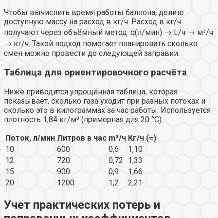
Чтобы вычислить время работы баллона, делите
доступную массу на расход в кг/ч. Расход в кг/ч
получают через объёмный метод: q(л/мин) → L/ч → м³/ч
→ кг/ч. Такой подход помогает планировать сколько
смен можно провести до следующей заправки.
Таблица для ориентировочного расчёта
Ниже приводится упрощённая таблица, которая
показывает, сколько газа уходит при разных потоках и
сколько это в килограммах за час работы. Используется
плотность 1,84 кг/м³ (примерная для 20 °C).
Поток, л/мин
Литров в час
m³/ч
Кг/ч (≈)
10
600
0,6
1,10
12
720
0,72
1,33
15
900
0,9
1,66
20
1200
1,2
2,21
Учет практических потерь и