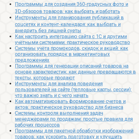
Программы для создания 360‑градусных фото и
3D‑обзоров товаров: как выбрать и работать
Инструменты для планирования публикаций в
соцсетях и контент‑календаря: как выбрать и
внедрить без лишней суеты
Как настроить интеграцию сайта с 1С и другими
учётными системами: практическое руководство
Системы учёта промокодов, скидок и акций: как
организовать порядок в маркетинговых
предложениях
Программы для генерации описаний товаров на
основе характеристик: как данные превращаются в
тексты, которые продают
Инструменты для анализа поведения
пользователей на сайте (тепловые карты, сессии):
что важно знать и с чего начать
Как автоматизировать формирование счетов и
актов: практическое руководство для бизнеса
Системы контроля выполнения задач
менеджерами по продажам: простые правила для
рабочих процессов
Программы для пакетной обработки изображений
товаров: как ускорить подготовку и улучшить