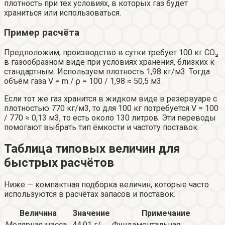
плотность при тех условиях, в которых газ будет
храниться или использоваться.
Пример расчёта
Предположим, производство в сутки требует 100 кг CO₂
в газообразном виде при условиях хранения, близких к
стандартным. Используем плотность 1,98 кг/м3. Тогда
объём газа V = m / ρ = 100 / 1,98 ≈ 50,5 м3.
Если тот же газ хранится в жидком виде в резервуаре с
плотностью 770 кг/м3, то для 100 кг потребуется V = 100
/ 770 ≈ 0,13 м3, то есть около 130 литров. Эти переводы
помогают выбрать тип ёмкости и частоту поставок.
Таблица типовых величин для
быстрых расчётов
Ниже — компактная подборка величин, которые часто
используются в расчётах запасов и поставок.
Величина
Значение
Примечание
Молярная масса
44,01 г/
Фундаментальная