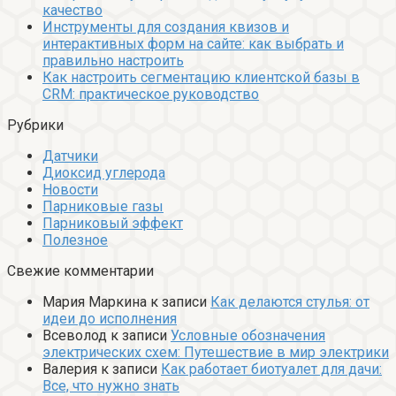
качество
Инструменты для создания квизов и
интерактивных форм на сайте: как выбрать и
правильно настроить
Как настроить сегментацию клиентской базы в
CRM: практическое руководство
Рубрики
Датчики
Диоксид углерода
Новости
Парниковые газы
Парниковый эффект
Полезное
Свежие комментарии
Мария Маркина
к записи
Как делаются стулья: от
идеи до исполнения
Всеволод
к записи
Условные обозначения
электрических схем: Путешествие в мир электрики
Валерия
к записи
Как работает биотуалет для дачи:
Все, что нужно знать