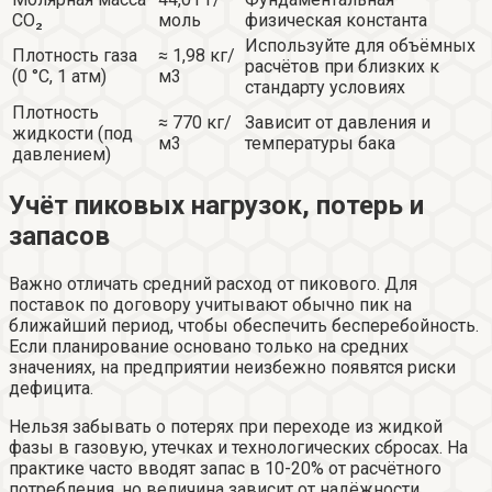
CO₂
моль
физическая константа
Используйте для объёмных
Плотность газа
≈ 1,98 кг/
расчётов при близких к
(0 °C, 1 атм)
м3
стандарту условиях
Плотность
≈ 770 кг/
Зависит от давления и
жидкости (под
м3
температуры бака
давлением)
Учёт пиковых нагрузок, потерь и
запасов
Важно отличать средний расход от пикового. Для
поставок по договору учитывают обычно пик на
ближайший период, чтобы обеспечить бесперебойность.
Если планирование основано только на средних
значениях, на предприятии неизбежно появятся риски
дефицита.
Нельзя забывать о потерях при переходе из жидкой
фазы в газовую, утечках и технологических сбросах. На
практике часто вводят запас в 10-20% от расчётного
потребления, но величина зависит от надёжности